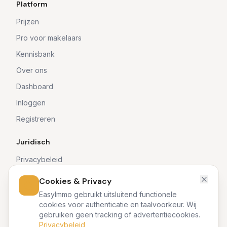
Platform
Prijzen
Pro voor makelaars
Kennisbank
Over ons
Dashboard
Inloggen
Registreren
Juridisch
Privacybeleid
Algemene voorwaarden
Cookies & Privacy
EasyImmo gebruikt uitsluitend functionele
cookies voor authenticatie en taalvoorkeur. Wij
gebruiken geen tracking of advertentiecookies.
©
2026
EasyImmo. Alle rechten voorbehouden. EasyImmo is een
Privacybeleid
softwareplatform en geen vastgoedmakelaar. Wij bemiddelen