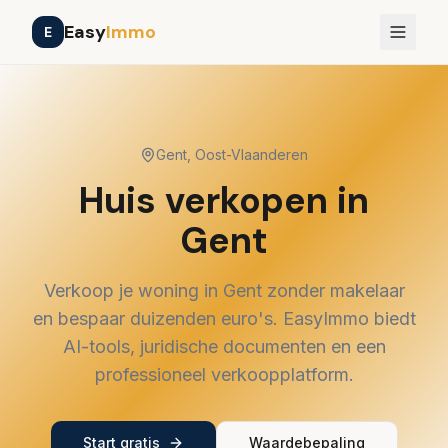
Easy
Immo
E
Tools
Prijzen
Verkooptraject
Gent
,
Oost-Vlaanderen
Inloggen
Registreren
NL
FR
EN
Huis verkopen in
Gent
Verkoop je woning in
Gent
zonder makelaar
en bespaar duizenden euro's. EasyImmo biedt
AI-tools, juridische documenten en een
professioneel verkoopplatform.
Start gratis
Waardebepaling