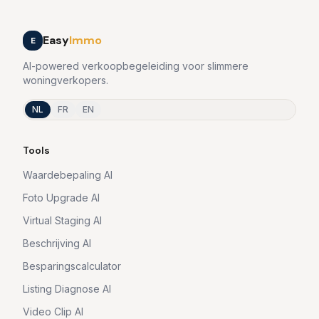
Easy
Immo
E
AI-powered verkoopbegeleiding voor slimmere
woningverkopers.
NL
FR
EN
Tools
Waardebepaling AI
Foto Upgrade AI
Virtual Staging AI
Beschrijving AI
Besparingscalculator
Listing Diagnose AI
Video Clip AI