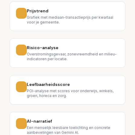
Prijstrend
Grafiek met mediaan-transactieprijs per kwartaal
voor je gemeente.
Risico-analyse
Overstromingsgevaar, zonevreemdheid en milieu-
indicatoren per locatie.
Leefbaarheids­score
POI-analyse met scores voor onderwijs, winkels,
groen, horeca en zorg.
AI-narratief
Een menselijk leesbare toelichting en concrete
aanbevelingen van Gemini AI.