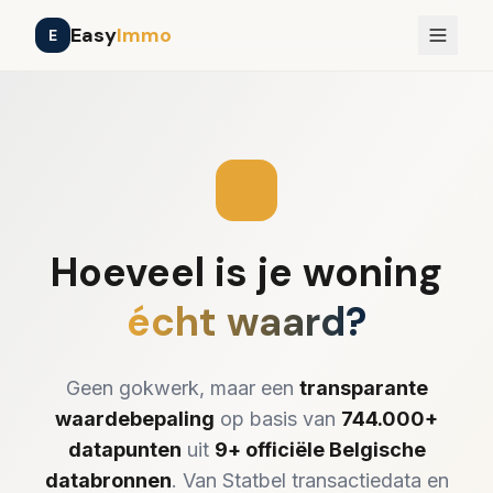
Easy
Immo
E
Tools
Prijzen
Verkooptraject
Inloggen
Registreren
NL
FR
EN
Hoeveel is je woning
écht waard?
Geen gokwerk, maar een
transparante
waardebepaling
op basis van
744.000+
datapunten
uit
9+ officiële Belgische
databronnen
. Van Statbel transactiedata en