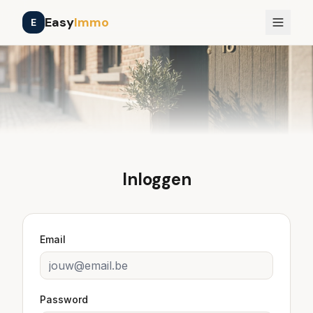
Easy
Immo
E
Tools
Prijzen
Verkooptraject
Inloggen
Registreren
NL
FR
EN
Inloggen
Email
Password