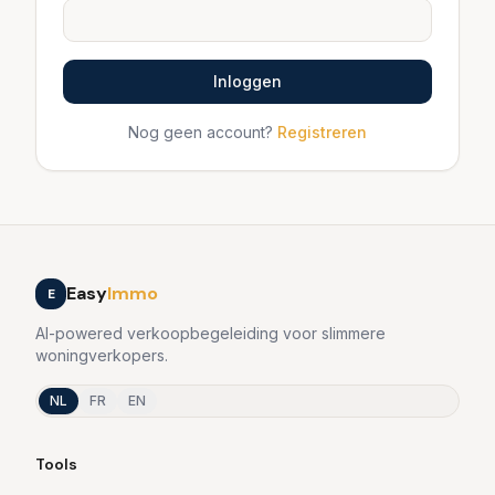
Inloggen
Nog geen account?
Registreren
Easy
Immo
E
AI-powered verkoopbegeleiding voor slimmere
woningverkopers.
NL
FR
EN
Tools