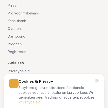
Prijzen
Pro voor makelaars
Kennisbank
Over ons
Dashboard
Inloggen
Registreren
Juridisch
Privacybeleid
Algemene voorwaarden
Cookies & Privacy
EasyImmo gebruikt uitsluitend functionele
cookies voor authenticatie en taalvoorkeur. Wij
gebruiken geen tracking of advertentiecookies.
©
2026
EasyImmo. Alle rechten voorbehouden. EasyImmo is een
Privacybeleid
softwareplatform en geen vastgoedmakelaar. Wij bemiddelen
niet bij vastgoedtransacties.